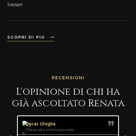
Sassari
SCOPRI DI PIÙ
RECENSIONI
L'opinione di chi ha
già ascoltato Renata
Oscar Ghiglia
Dav
Chitarrista internazionale
Gra